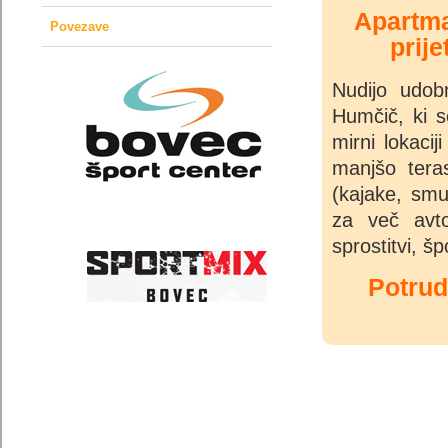
Apartma
Povezave
prije
Nudijo udob
Humčič, ki s
mirni lokaci
manjšo tera
(kajake, smu
za več avto
sprostitvi, š
Potrud